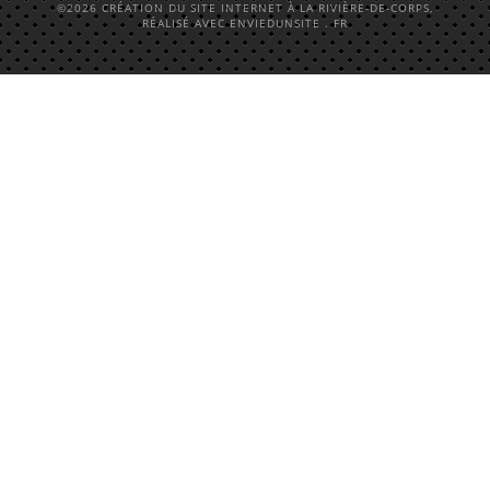
©2026 CRÉATION DU SITE INTERNET À LA RIVIÈRE-DE-CORPS,
RÉALISÉ AVEC ENVIEDUNSITE . FR