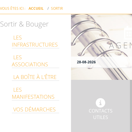
VOUS ÊTES ICI :
ACCUEIL
SORTIR
Sortir & Bouger
LES
AGE
INFRASTRUCTURES
LES
28-08-2026
ASSOCIATIONS
LA BOÎTE À L'ÊTRE
LES
MANIFESTATIONS
VOS DÉMARCHES
CONTACTS
UTILES