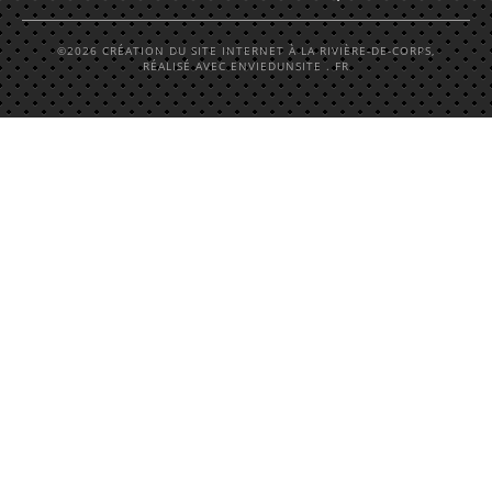
©2026 CRÉATION DU SITE INTERNET À LA RIVIÈRE-DE-CORPS,
RÉALISÉ AVEC ENVIEDUNSITE . FR