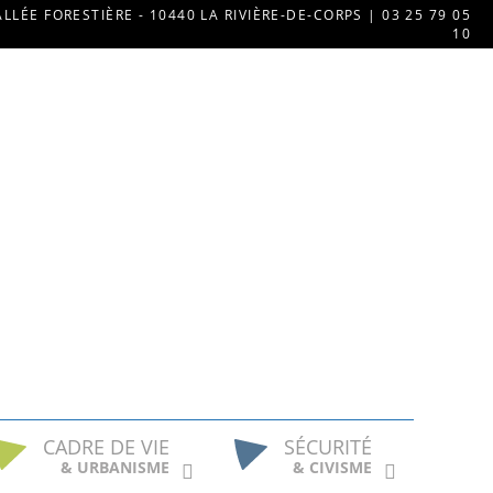
ALLÉE FORESTIÈRE - 10440 LA RIVIÈRE-DE-CORPS | 03 25 79 05
10
CADRE DE VIE
SÉCURITÉ
& URBANISME
& CIVISME