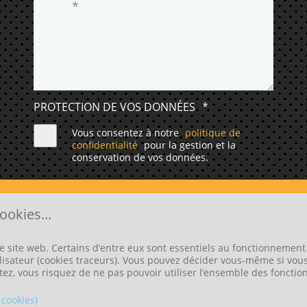
PROTECTION DE VOS DONNÉES
*
Vous consentez à notre
politique de
confidentialité
pour la gestion et la
conservation de vos données.
ENVOYER
ookies...
e site web. Certains d’entre eux sont essentiels au fonctionnement 
tilisateur (cookies traceurs). Vous pouvez décider vous-même si vou
U SITE INTERNET À LA RIVIÈRE-DE-CORPS, RÉALISÉ AVEC 
tez, vous risquez de ne pas pouvoir utiliser l’ensemble des fonction
 cookies)