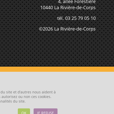
4, allée Forestière
10440 La Rivière-de-Corps
tél. 03 25 79 05 10
©2026 La Rivière-de-Corps
du site et d’autres nous aident à
s autorisez ou non ces cookies.
ENVIEDUNSITE . FR
nalités du site.
OK
JE REFUSE