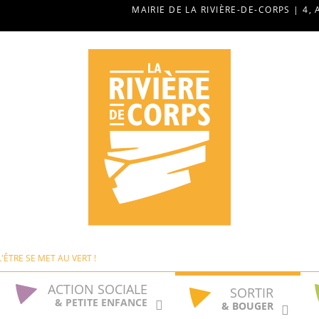
MAIRIE DE LA RIVIÈRE-DE-CORPS | 4, 
L'ÊTRE SE MET AU VERT !
ACTION SOCIALE
SORTIR
& PETITE ENFANCE
& BOUGER