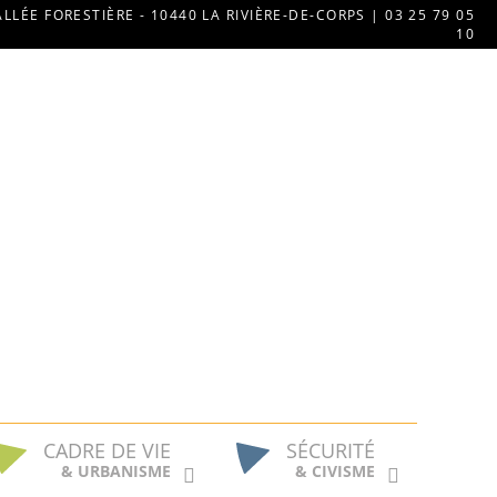
ALLÉE FORESTIÈRE - 10440 LA RIVIÈRE-DE-CORPS | 03 25 79 05
10
CADRE DE VIE
SÉCURITÉ
& URBANISME
& CIVISME