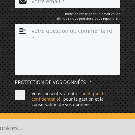
merci de renseigner un email valide
afin que nous puissions vous répondre...
PROTECTION DE VOS DONNÉES
*
Vous consentez à notre
politique de
confidentialité
pour la gestion et la
conservation de vos données.
ENVOYER
ookies...