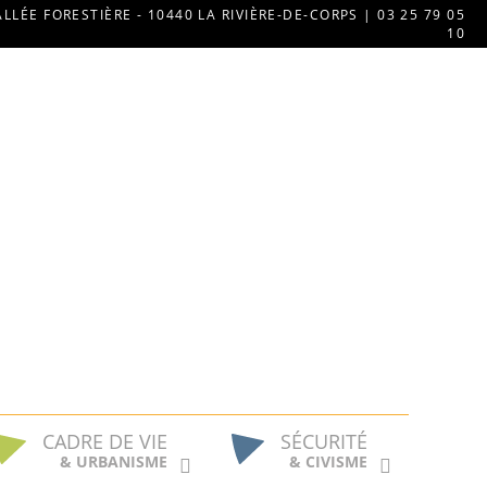
ALLÉE FORESTIÈRE - 10440 LA RIVIÈRE-DE-CORPS | 03 25 79 05
10
CADRE DE VIE
SÉCURITÉ
& URBANISME
& CIVISME