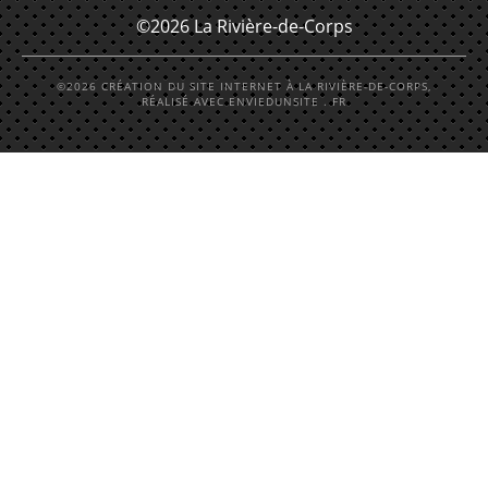
©2026 La Rivière-de-Corps
©2026 CRÉATION DU SITE INTERNET À LA RIVIÈRE-DE-CORPS,
RÉALISÉ AVEC ENVIEDUNSITE . FR