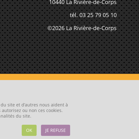
10440 La Rivière-de-Corps
tél. 03 25 79 05 10
©2026 La Rivière-de-Corps
du site et d’autres nous aident à
s autorisez ou non ces cookies.
ENVIEDUNSITE . FR
nalités du site.
OK
JE REFUSE