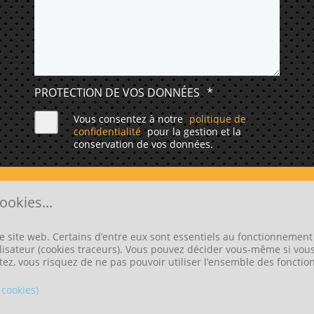
PROTECTION DE VOS DONNÉES
*
Vous consentez à notre
politique de
confidentialité
pour la gestion et la
conservation de vos données.
ENVOYER
ookies...
e site web. Certains d’entre eux sont essentiels au fonctionnement 
tilisateur (cookies traceurs). Vous pouvez décider vous-même si vou
U SITE INTERNET À LA RIVIÈRE-DE-CORPS, RÉALISÉ AVEC 
tez, vous risquez de ne pas pouvoir utiliser l’ensemble des fonction
 cookies)