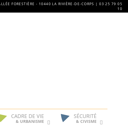
ALLÉE FORESTIÈRE - 10440 LA RIVIÈRE-DE-CORPS | 03 25 79 05
10
CADRE DE VIE
SÉCURITÉ
& URBANISME
& CIVISME