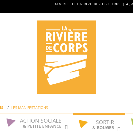
MAIRIE DE LA RIVIÈRE-DE-CORPS | 4, 
NS
LES MANIFESTATIONS
ACTION SOCIALE
SORTIR
& PETITE ENFANCE
& BOUGER