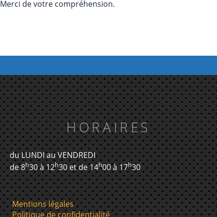
Merci de votre compréhension.
HORAIRES
du LUNDI au VENDREDI
h
h
h
h
de 8
30 à 12
30 et de 14
00 à 17
30
Mentions légales
Politique de confidentialité