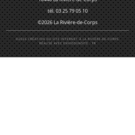
tél. 03 25 79 05 10
©2026 La Rivière-de-Corps
©2026 CRÉATION DU SITE INTERNET À LA RIVIÈRE-DE-CORPS,
RÉALISÉ AVEC ENVIEDUNSITE . FR